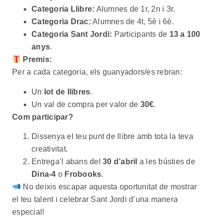
Categoria Llibre:
Alumnes de 1r, 2n i 3r.
Categoria Drac:
Alumnes de 4t, 5è i 6è.
Categoria Sant Jordi:
Participants de
13 a 100
anys
.
Premis:
Per a cada categoria, els guanyadors/es rebran:
Un
lot de llibres
.
Un val de compra per valor de
30€
.
Com participar?
Dissenya el teu punt de llibre amb tota la teva
creativitat.
Entrega’l abans del
30 d’abril
a les bústies de
Dina-4
o
Frobooks
.
No deixis escapar aquesta oportunitat de mostrar
el teu talent i celebrar Sant Jordi d’una manera
especial!