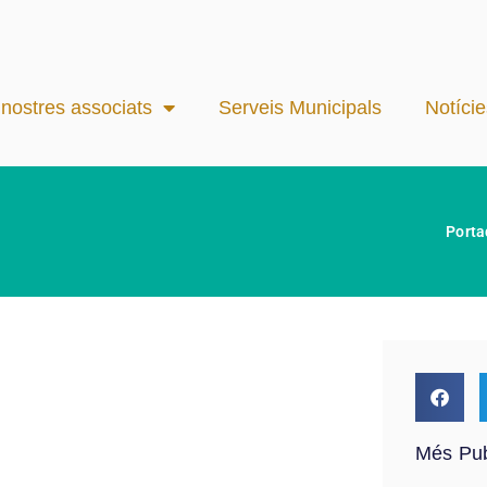
 nostres associats
Serveis Municipals
Notície
Porta
Més Pub