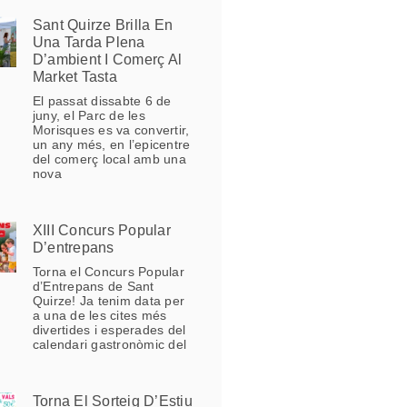
Sant Quirze Brilla En
Una Tarda Plena
D’ambient I Comerç Al
Market Tasta
El passat dissabte 6 de
juny, el Parc de les
Morisques es va convertir,
un any més, en l’epicentre
del comerç local amb una
nova
XIII Concurs Popular
D’entrepans
Torna el Concurs Popular
d’Entrepans de Sant
Quirze! Ja tenim data per
a una de les cites més
divertides i esperades del
calendari gastronòmic del
Torna El Sorteig D’Estiu