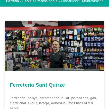
Portada
»
Serveis Professionals
»
Construcció i Manteniment
Ferreteria Sant Quirze
Jardineria, banys, parament de la llar, persoanes, gas,
electricitat. Claus, neteja, adhesius i molt més al teu
servei.